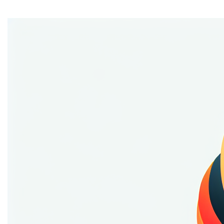
Home
Furie.be
is een domeinnaam die bruist van energie en
passie, klaar om elke bezoeker te verrassen met zijn
krachtige uitstraling. Met een naam die zowel kracht als
dynamiek uitstraalt, is
furie.be
de perfecte keuze voor
wie op zoek is naar een onvergetelijke online
aanwezigheid. Laat je inspireren door de vurige