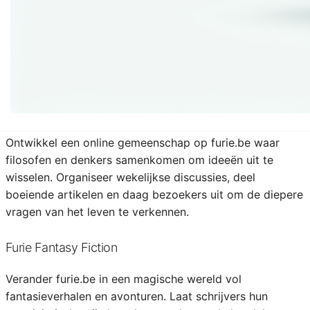
Maak van furie.be een bruisend modeplatform dat de
laatste trends en stijlen onder de aandacht brengt. Van
gedurfde ontwerpen tot duurzame mode, laat bezoekers
hun unieke stijl ontdekken en hun innerlijke fashionista
omarmen.
Furie Forum voor Filosofen
Ontwikkel een online gemeenschap op furie.be waar
filosofen en denkers samenkomen om ideeën uit te
wisselen. Organiseer wekelijkse discussies, deel
boeiende artikelen en daag bezoekers uit om de diepere
vragen van het leven te verkennen.
Furie Fantasy Fiction
Verander furie.be in een magische wereld vol
fantasieverhalen en avonturen. Laat schrijvers hun