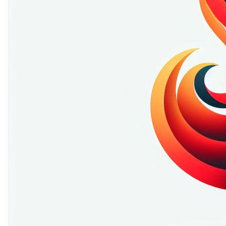
mogelijkheden die deze naam biedt en zet je ideeën in
vuur en vlam. Of je nu een gedurfde onderneming start
of een creatief project lanceert, met
furie.be
ben je
verzekerd van een naam die blijft hangen!
Contact
Ontdek meer domeinen
Mogelijke toepassingen
```html
Furie Fitness Frenzy
Transformeer furie.be in een dynamisch online platform
dat zich richt op fitness en gezondheid. Biedt
gepersonaliseerde trainingsschema's, voedingsadviezen
en inspirerende succesverhalen. Laat gebruikers hun
innerlijke furie loslaten en hun fitnessdoelen bereiken!
Furie Fashion Hub